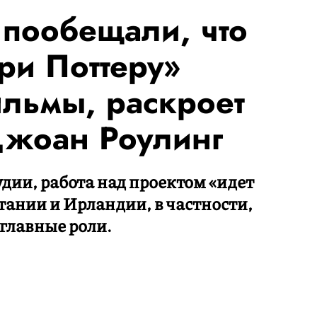
 пообещали, что
ри Поттеру»
ильмы, раскроет
Джоан Роулинг
дии, работа над проектом «идет
ании и Ирландии, в частности,
 главные роли.