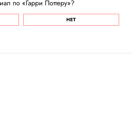
иал по «Гарри Поттеру»?
НЕТ
жона Уика»
 продюсерами
иану Ривза, а