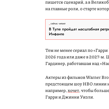
пишется сценарий, а в Велико
на главные роли, о старте кот
сейчас читают
В Туле пройдет масштабная ретр
Инфанте
Тем не менее сериал по «Гарри
2026 года или даже в 2027-м.
Гардинер, работавшая над «Н
Актеры из фильмов Warner Bros
предстоящем шоу HBO линии их
например,
хочет
, чтобы больш
Гарри и Джинни Уизли.