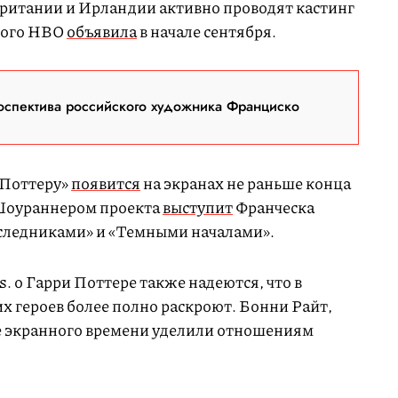
британии и Ирландии активно проводят кастинг
орого HBO
объявила
в начале сентября.
оспектива российского художника Франциско
 Поттеру»
появится
на экранах не раньше конца
 Шоураннером проекта
выступит
Франческа
аследниками» и «Темными началами».
. о Гарри Поттере также надеются, что в
 героев более полно раскроют. Бонни Райт,
е экранного времени уделили отношениям