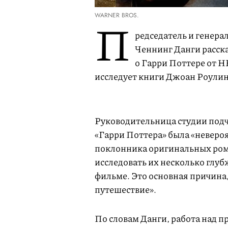
WARNER BROS.
П
редседатель и генера
Ченнинг Данги расска
о Гарри Поттере от H
исследует книги Джоан Роулин
Руководительница студии подче
«Гарри Поттера» была «невероя
поклонника оригинальных ром
исследовать их несколько глуб
фильме. Это основная причина,
путешествие».
По словам Данги, работа над п