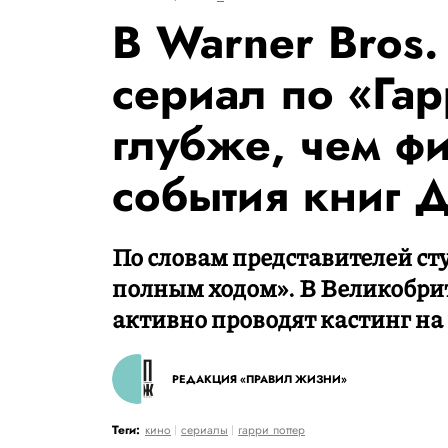
В Warner Bros.
сериал по «Гар
глубже, чем ф
события книг 
По словам представителей сту
полным ходом». В Великобрит
активно проводят кастинг на
РЕДАКЦИЯ «ПРАВИЛ ЖИЗНИ»
Теги:
кино
сериалы
гарри поттер