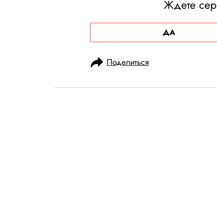
Ждете сер
ДА
Поделиться
НОВОСТИ
НОВОСТИ КИНО
22.10.2024, 12:28
Режиссеры «Д
поссорились с
из‑за бороды К