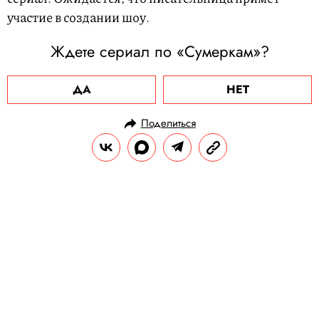
участие в создании шоу.
Ждете сериал по «Сумеркам»?
ДА
НЕТ
Поделиться
НОВОСТИ
НОВОСТИ КИНО
22.11.2023, 15:30
ТНТ объявил дату премьеры
сериала «Букины» —
продолжения «Счастливы вместе»
Телеканал показал постер нового сериала,