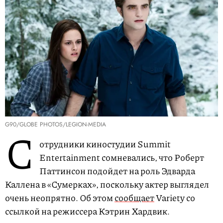
G90/GLOBE PHOTOS/LEGION-MEDIA
С
отрудники киностудии Summit
Entertainment сомневались, что Роберт
Паттинсон подойдет на роль Эдварда
Каллена в «Сумерках», поскольку актер выглядел
очень неопрятно. Об этом
сообщает
Variety со
ссылкой на режиссера Кэтрин Хардвик.