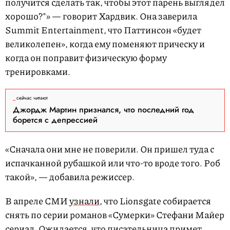
получится сделать так, чтобы этот парень выглядел
хорошо?"» — говорит Хардвик. Она заверила
Summit Entertainment, что Паттинсон «будет
великолепен», когда ему поменяют прическу и
когда он поправит физическую форму
тренировками.
сейчас читают
Джордж Мартин признался, что последний год
борется с депрессией
«Сначала они мне не поверили. Он пришел туда с
испачканной рубашкой или что-то вроде того. Роб
такой», — добавила режиссер.
В апреле СМИ
узнали
, что Lionsgate собирается
снять по серии романов «Сумерки» Стефани Майер
сериал. Ожидается, что писательница примет