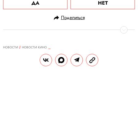
ДА
НЕТ
Поделиться
НОВОСТИ
НОВОСТИ КИНО
23.01.2024, 12:20
Звезду «50 оттенков серого»
Джейми
Дорнана госпитализировали
после контакта с ядовитыми
гусеницами
Во время отдыха в Португалии актер
попал в больницу с признаками
сердечного приступа, вызванного