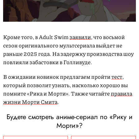
Кроме того, в Adult Swim
заявили
, что восьмой
сезон оригинального мультсериала выйдет не
раньше 2025 года. На задержку производства шоу
повлияли забастовки в Голливуде.
В ожидании новинок предлагаем пройти
тест
,
который позволит узнать, насколько хорошо вы
помните «Рика и Морти». Также читайте
правила
жизни Морти Смита
.
Будете смотреть аниме-сериал по «Рику и
Морти»?