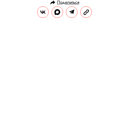
Поделиться
НОВОСТИ
НОВОСТИ КИНО
22.07.2020, 11:30
Писатели Ирвин Уэлш и Брет
Истон Эллис работают над
сериалом. Это будет сатира на
современные СМИ
Авторы романов «На игле» и
«Американский психопат» расскажут об
издании, лишенном этики и политической
корректности.
РЕДАКЦИЯ «ПРАВИЛ ЖИЗНИ»