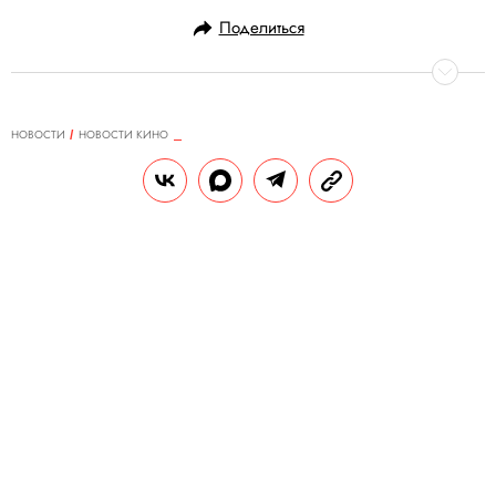
Поделиться
НОВОСТИ
НОВОСТИ КИНО
23.01.2018, 16:44
ОБНОВЛЕНО
14.02.2026, 20:29
Фильм «Нелюбовь» Андрея
Звягинцева номинировали на
«Оскар»
Американская киноакадемия объявила
номинантов на премию «Оскар».
РЕДАКЦИЯ «ПРАВИЛ ЖИЗНИ»
Теги:
оскар
андрей звягинцев