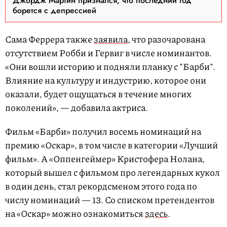
Джордж Мартин признался, что последний год
борется с депрессией
Сама Феррера также
заявила
, что разочарована
отсутствием Робби и Гервиг в числе номинантов.
«Они вошли историю и подняли планку с "Барби".
Влияние на культуру и индустрию, которое они
оказали, будет ощущаться в течение многих
поколений», — добавила актриса.
Фильм «Барби» получил восемь номинаций на
премию «Оскар», в том числе в категории «Лучший
фильм». А «Оппенгеймер» Кристофера Нолана,
который вышел с фильмом про легендарных кукол
в один день, стал рекордсменом этого года по
числу номинаций — 13. Со списком претендентов
на «Оскар» можно ознакомиться
здесь
.