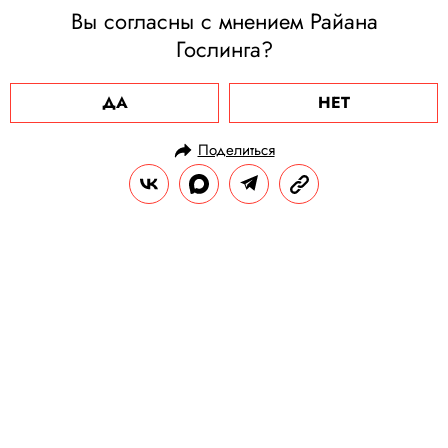
Вы согласны с мнением Райана
Гослинга?
ДА
НЕТ
Поделиться
НОВОСТИ
НОВОСТИ КИНО
24.01.2024, 09:15
Второй сезон сериала «Игра в
кальмара» выйдет в 2024 году
Помимо него, Netflix до конца года
представит третий сезон «Бриджертонов»,
а также вторые сезоны «Императрицы» и