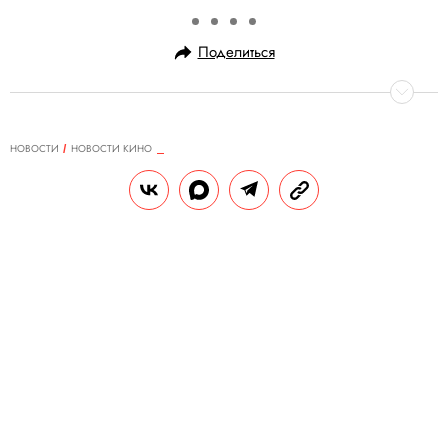
Поделиться
НОВОСТИ
НОВОСТИ КИНО
24.01.2024, 13:49
«Слово пацана» стал лучшим
сериалом 2023 года по версии
премии «Белый слон»
В число лауреатов также попали фильм
«Сказка» Александра Сокурова, режиссер
Резо Гигинеишвили, актеры Александр
Филиппенко, Анна Михалкова и Инна
Чурикова (посмертно).