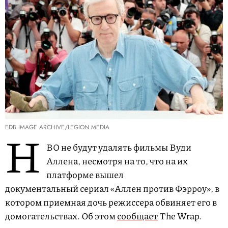
EDB IMAGE ARCHIVE/LEGION MEDIA
H
BO не будут удалять фильмы Вуди
Аллена, несмотря на то, что на их
платформе вышел
документальный сериал «Аллен против Фэрроу», в
котором приемная дочь режиссера обвиняет его в
домогательствах. Об этом
сообщает
The Wrap.