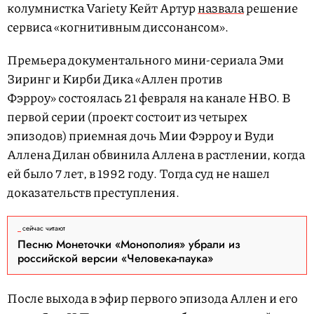
колумнистка Variety Кейт Артур
назвала
решение
сервиса «когнитивным диссонансом».
Премьера документального мини-сериала Эми
Зиринг и Кирби Дика «Аллен против
Фэрроу» состоялась 21 февраля на канале HBO. В
первой серии (проект состоит из четырех
эпизодов) приемная дочь Мии Фэрроу и Вуди
Аллена Дилан обвинила Аллена в растлении, когда
ей было 7 лет, в 1992 году. Тогда суд не нашел
доказательств преступления.
сейчас читают
Песню Монеточки «Монополия» убрали из
российской версии «Человека-паука»
После выхода в эфир первого эпизода Аллен и его