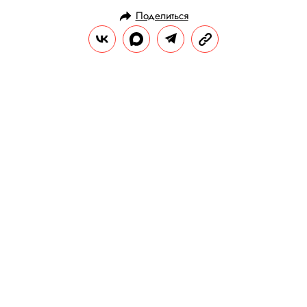
Поделиться
НОВОСТИ
НОВОСТИ КИНО
22.02.2021, 15:00
Умерла Екатерина Градова,
сыгравшая радистку Кэт в
«Семнадцати мгновениях весны».
Актрисе было 74 года
Наибольшую известность Градовой
принесли роли в фильмах «Семнадцать
мгновений весны» и «Место встречи
изменить нельзя».