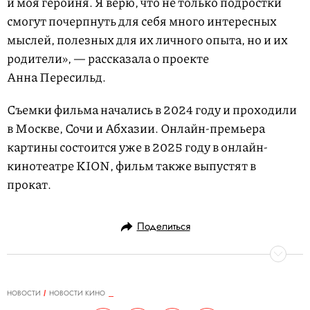
и моя героиня. Я верю, что не только подростки
смогут почерпнуть для себя много интересных
мыслей, полезных для их личного опыта, но и их
родители», — рассказала о проекте
Анна Пересильд.
Съемки фильма начались в 2024 году и проходили
в Москве, Сочи и Абхазии. Онлайн-премьера
картины состоится уже в 2025 году в онлайн-
кинотеатре KION, фильм также выпустят в
прокат.
L
U
o
n
a
m
d
u
Поделиться
e
t
d
e
:
6
2
.
1
8
%
НОВОСТИ
НОВОСТИ КИНО