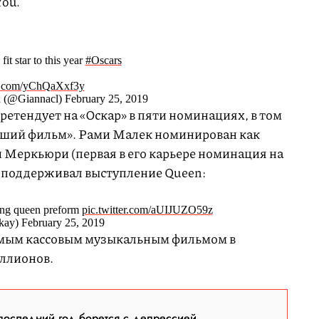
You.
fit star to this year
#Oscars
er.com/yChQaXxf3y
(@Giannacl) February 25, 2019
етендует на «Оскар» в пяти номинациях, в том
учший фильм». Рами Малек номинирован как
и Меркьюри (первая в его карьере номинация на
он поддерживал выступление Queen:
ing queen preform
pic.twitter.com/aUIJUZO59z
ay) February 25, 2019
самым кассовым музыкальным фильмом в
иллионов.
последний год борется с депрессией