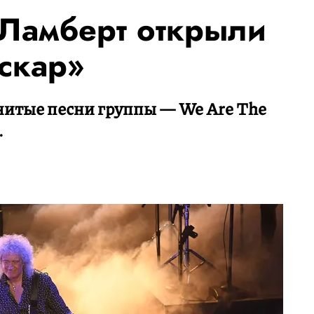
Ламберт открыли
скар»
итые песни группы — We Are The
.