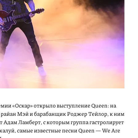
мии «Оскар» открыло выступление Queen: на
Брайан Мэй и барабанщик Роджер Тейлор, к ним
 Адам Ламберт, с которым группа гастролирует
ожалуй, самые известные песни Queen — We Are