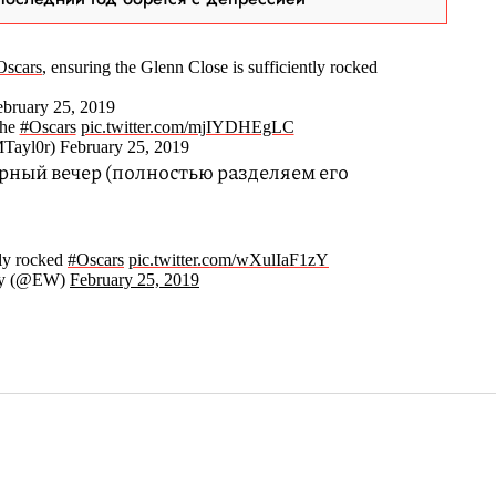
Oscars
, ensuring the Glenn Close is sufficiently rocked
ruary 25, 2019
the
#Oscars
pic.twitter.com/mjIYDHEgLC
ayl0r) February 25, 2019
рный вечер (полностью разделяем его
lly rocked
#Oscars
pic.twitter.com/wXulIaF1zY
kly (@EW)
February 25, 2019