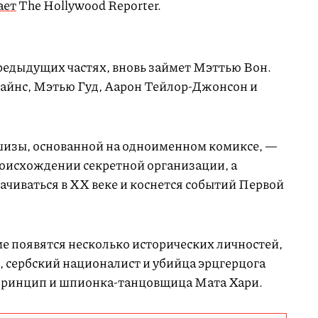
ает
The Hollywood Reporter.
предыдущих частях, вновь займет Мэттью Вон.
айнс, Мэтью Гуд, Аарон Тейлор-Джонсон и
шизы, основанной на одноименном комиксе, —
роисхождении секретной организации, а
ачиваться в XX веке и коснется событий Первой
ме появятся несколько исторических личностей,
, сербский националист и убийца эрцгерцога
Принцип и шпионка-танцовщица Мата Хари.