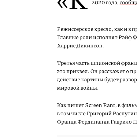
2020 года,
сообщ
Режиссерское кресло, как и в 
Главные роли исполнят Рэйф Ф
Харрис Дикинсон.
Третья часть шпионской фран
это приквел. Он расскажет о п
действие картины будет развор
мировой войны.
Как пишет Screen Rant, в филь
в том числе Григорий Распутин
Франца Фердинанда Гаврило 