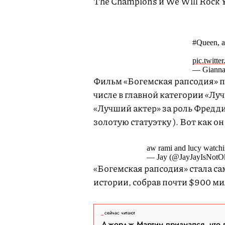
The Champions и We Will Rock 
#Queen, a 
pic.twitt
— Gianna 
Фильм «Богемская рапсодия» пр
числе в главной категории «Л
«Лучший актер» за роль Фредд
золотую статуэтку ). Вот как 
aw rami and lucy watch
— Jay (@JayJayIsNotOk
«Богемская рапсодия» стала 
истории, собрав почти $900 м
сейчас читают
Джордж Мартин признался, что 