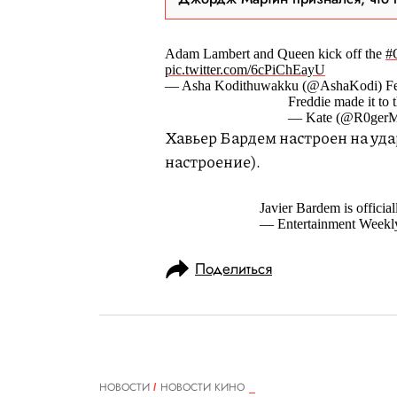
Adam Lambert and Queen kick off the
#
pic.twitter.com/6cPiChEayU
— Asha Kodithuwakku (@AshaKodi) Feb
Freddie made it to 
— Kate (@R0gerMT
Хавьер Бардем настроен на уда
настроение).
Javier Bardem is officia
— Entertainment Wee
Поделиться
НОВОСТИ
НОВОСТИ КИНО