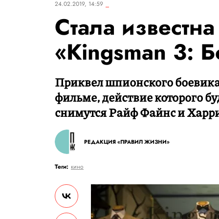
24.02.2019, 14:59
Стала известна
«Kingsman 3: 
Приквел шпионского боевика
фильме, действие которого бу
снимутся Райф Файнс и Харр
РЕДАКЦИЯ «ПРАВИЛ ЖИЗНИ»
Теги:
кино