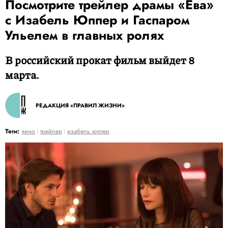
Посмотрите трейлер драмы «Ева»
с Изабель Юппер и Гаспаром
Ульелем в главных ролях
В российский прокат фильм выйдет 8
марта.
РЕДАКЦИЯ «ПРАВИЛ ЖИЗНИ»
Теги:
кино
трейлер
изабель юппер