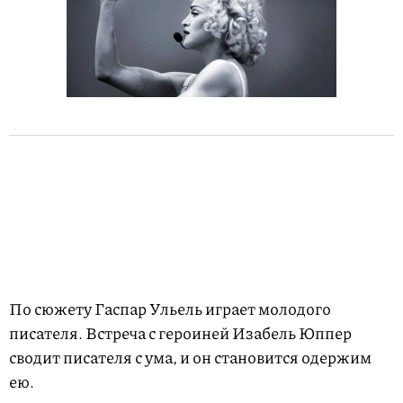
По сюжету Гаспар Ульель играет молодого
писателя. Встреча с героиней Изабель Юппер
сводит писателя с ума, и он становится одержим
ею.