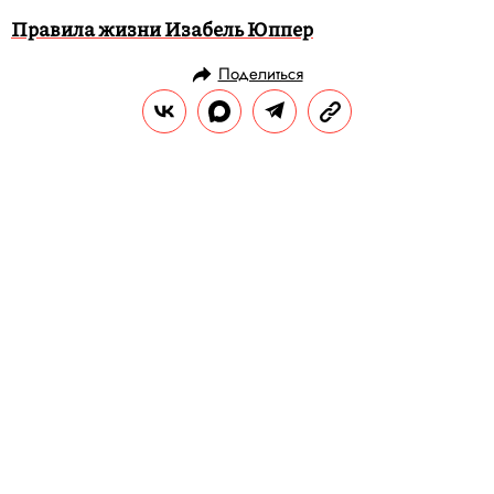
Правила жизни Изабель Юппер
Поделиться
НОВОСТИ
НОВОСТИ КИНО
26.01.2018, 16:15
ОБНОВЛЕНО
14.02.2026, 20:29
В «Пионер» пришла полиция. В
кинотеатре показывают
запрещенный фильм «Смерть
Сталина»
Министерство культуры отозвало
прокатное удостоверение у комедии
«Смерть Сталина», посчитав фильм
экстремистским.