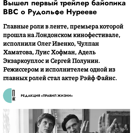
Вышел первый трейлер байопика
BBC о Рудольфе Нурееве
Главные роли в ленте, премьера которой
прошла на Лондонском кинофестивале,
исполнили Олег Ивенко, Чулпан
Хаматова, Луис Хофман, Адель
Экзаркоуплос и Сергей Полунин.
Режиссером и исполнителем одной из
главных ролей стал актер Рэйф Файнс.
РЕДАКЦИЯ «ПРАВИЛ ЖИЗНИ»