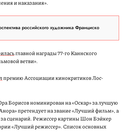
ления и наказания».
оспектива российского художника Франциско
оилась
главной награды 77-го Каннского
ьмовой ветви».
л
премию Ассоциации кинокритиков Лос-
 Юра Борисов номинирован на «Оскар» за лучшую
Анора» претендует на звание «Лучший фильм», а
 за сценарий. Режиссер картины Шон Бэйкер
ории «Лучший режиссер». Список основных