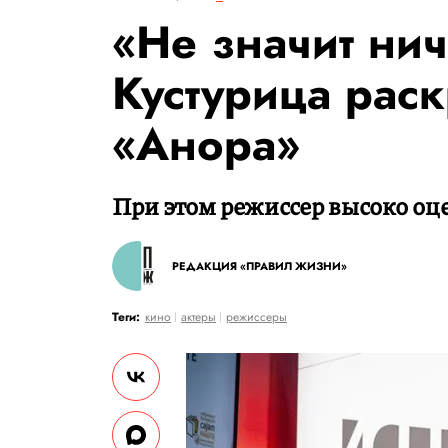
«Не значит нич
Кустурица рас
«Анора»
При этом режиссер высоко оц
РЕДАКЦИЯ «ПРАВИЛ ЖИЗНИ»
Теги:
кино
актеры
режиссеры