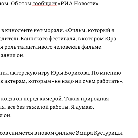
ом. Об этом
сообщает
«РИА Новости».
в киноленте нет морали. «Фильм, который я
едитель Каннского фестиваля, в котором Юра
я роль талантливого человека в фильме,
заявил он.
нил актерскую игру Юры Борисова. По мнению
 актерам, которым «не надо ни с чем работать».
, когда он перед камерой. Такая природная
я, все без тяжелой работы. Я думаю,
л он.
исов снимется в новом фильме Эмира Кустурицы.