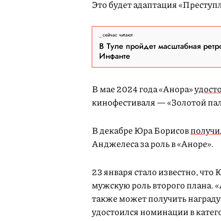
Это будет адаптация «Преступ
сейчас читают
В Туле пройдет масштабная ретр
Инфанте
В мае 2024 года «Анора»
удост
кинофестиваля — «Золотой пал
В декабре Юра Борисов
получи
Анджелеса за роль в «Аноре».
23 января стало известно, что
мужскую роль второго плана. «
также может получить награду
удостоился номинации в катег