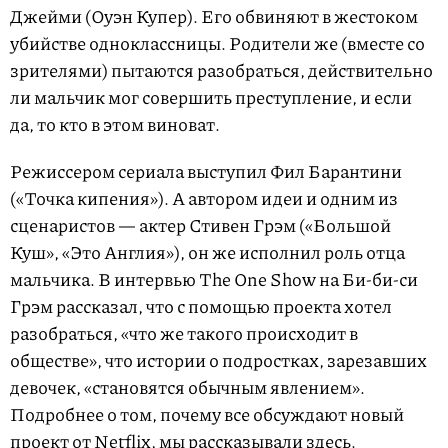
Джейми (Оуэн Купер). Его обвиняют в жестоком
убийстве одноклассницы. Родители же (вместе со
зрителями) пытаются разобраться, действительно
ли мальчик мог совершить преступление, и если
да, то кто в этом виноват.
Режиссером сериала выступил Фил Барантини
(«Точка кипения»). А автором идеи и одним из
сценаристов — актер Стивен Грэм («Большой
Куш», «Это Англия»), он же исполнил роль отца
мальчика. В интервью The One Show на Би-би-си
Грэм рассказал, что с помощью проекта хотел
разобраться, «что же такого происходит в
обществе», что истории о подростках, зарезавших
девочек, «становятся обычным явлением».
Подробнее о том, почему все обсуждают новый
проект от Netflix, мы рассказывали
здесь
.