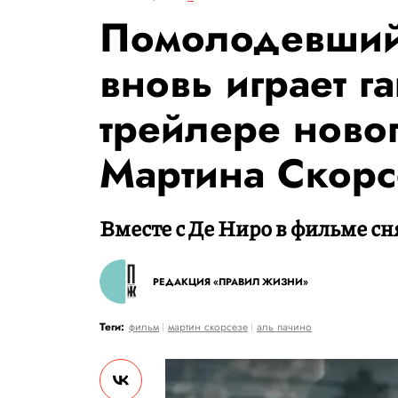
Помолодевший
вновь играет га
трейлере ново
Мартина Скор
Вместе с Де Ниро в фильме с
РЕДАКЦИЯ «ПРАВИЛ ЖИЗНИ»
Теги:
фильм
мартин скорсезе
аль пачино