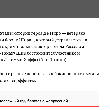
 этапы истории героя Де Ниро ― ветерана
и Фрэнк Ширан, который устраивается на
я с криминальным авторитетом Расселом
 заказу Ширан становится участником
ка Джимми Хоффы (Аль Пачино).
зан в разные периоды своей жизни, поэтому для
али спецэффекты.
последний год борется с депрессией