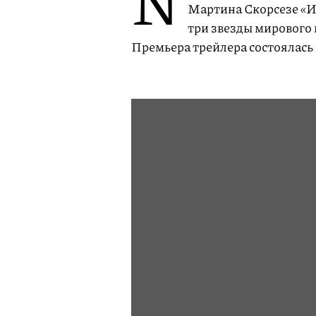
N
Мартина Скорсезе «Ир
три звезды мирового
Премьера трейлера состоялас