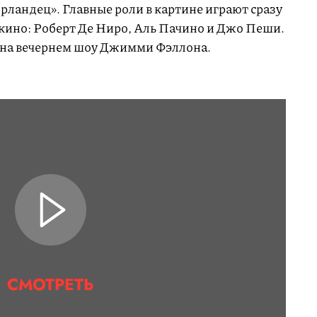
ландец». Главные роли в картине играют сразу
 кино: Роберт Де Ниро, Аль Пачино и Джо Пеши.
ь на вечернем шоу Джимми Фэллона.
СМОТРЕТЬ