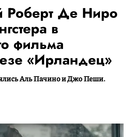
 Роберт Де Ниро
нгстера в
го фильма
сезе «Ирландец»
нялись Аль Пачино и Джо Пеши.