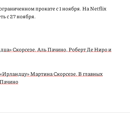
ограниченном прокате с 1 ноября. На Netflix
ь с 27 ноября.
ца» Скорсезе. Аль Пачино, Роберт Де Ниро и
«Ирландцу» Мартина Скорсезе. В главных
 Пачино