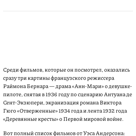
Среди фильмов, которые он посмотрел, оказались
сразу три картины французского режиссера
Раймона Бернара — драма «Анн-Мари» о девушке-
пилоте, снятая в 1936 году по сценарию Антуана де
Сент-Экзюпери, экранизация романа Виктора
Гюго «Отверженные» 1934 года и лента 1932 года
«Деревянные кресты» о Первой мировой войне.
Вот полный список фильмов от Уэса Андерсона: