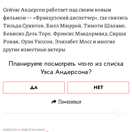
Сейчас Андерсон работает над своим новым
фильмом — «Французский диспетчер», где снялись
Тильда Суинтон, Билл Мюррей, Тимоти Шаламе,
Бенисио Дель Торо, Фрэнсис Макдорманд,Сирша
Ронан, Оуэн Уилсон, Элизабет Мосс и многие
другие известные актеры.
Планируете посмотреть что-то из списка
Уэса Андерсона?
ДА
НЕТ
Поделиться
НОВОСТИ
НОВОСТИ КИНО