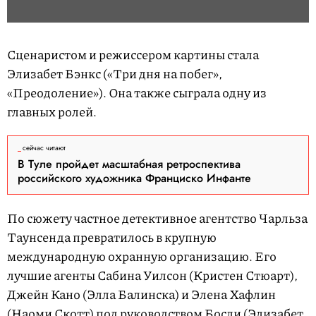
Сценаристом и режиссером картины стала
Элизабет Бэнкс («Три дня на побег»,
«Преодоление»). Она также сыграла одну из
главных ролей.
сейчас читают
В Туле пройдет масштабная ретроспектива
российского художника Франциско Инфанте
По сюжету частное детективное агентство Чарльза
Таунсенда превратилось в крупную
международную охранную организацию. Его
лучшие агенты Сабина Уилсон (Кристен Стюарт),
Джейн Кано (Элла Балинска) и Элена Хафлин
(Наоми Скотт) под руководством Босли (Элизабет