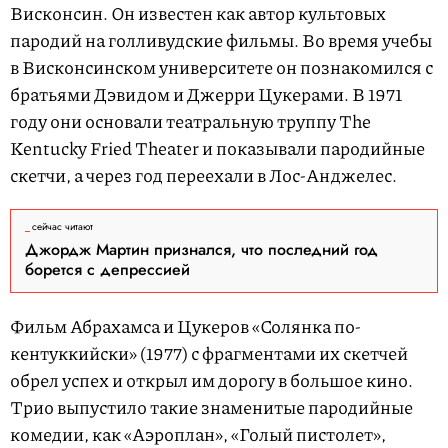
Висконсин. Он известен как автор культовых
пародий на голливудские фильмы. Во время учебы
в Висконсинском университете он познакомился с
братьями Дэвидом и Джерри Цукерами. В 1971
году они основали театральную труппу The
Kentucky Fried Theater и показывали пародийные
скетчи, а через год переехали в Лос-Анджелес.
сейчас читают
Джордж Мартин признался, что последний год
борется с депрессией
Фильм Абрахамса и Цукеров «Солянка по-
кентуккийски» (1977) с фрагментами их скетчей
обрел успех и открыл им дорогу в большое кино.
Трио выпустило такие знаменитые пародийные
комедии, как «Аэроплан», «Голый пистолет»,