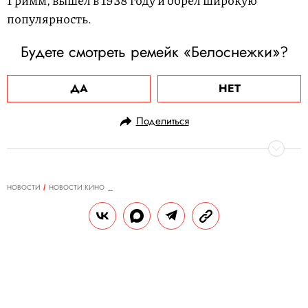
Гримм, вышел в 1938 году и обрел широкую
популярность.
Будете смотреть ремейк «Белоснежки»?
ДА
НЕТ
Поделиться
НОВОСТИ
НОВОСТИ КИНО
27.10.2023, 18:50
Адвокаты Брэда Питта
представили суду переписку
Анджелины Джоли и
российского миллиардера Юрия
Шефлера