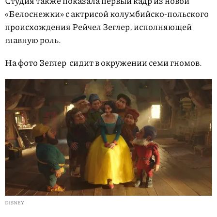
Студия также показала первый кадр из новой
«Белоснежки» с актрисой колумбийско-польского
происхождения Рейчел Зеглер, исполняющей
главную роль.
На фото Зеглер сидит в окружении семи гномов.
DISNEY