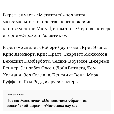
В третьей части «Мстителей» появится
максимальное количество персонажей из
киновселенной Marvel, в том числе Черная пантера
и герои «Стражей Галактики».
В фильме снялись Роберт Дауни-мл., Крис Эванс,
Крис Хемсворт, Крис Пратт, Скарлетт Йоханссон,
Бенедикт Камбербэтч, Чедвик Боузман, Джереми
Реннер, Элизабет Олсен, Дэйв Батиста, Том
Холланд, Зоя Салдана, Бенедикт Вонг, Марк
Руффало, Пол Радд и другие актеры.
сейчас читают
Песню Монеточки «Монополия» убрали из
российской версии «Человека-паука»