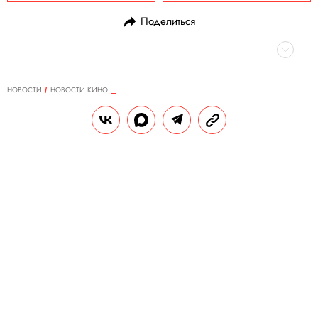
Поделиться
НОВОСТИ
НОВОСТИ КИНО
29.04.2021, 12:22
Опубликованы первые кадры со
съемок приквела «Игры
престолов». На них Мэтт Смит и
Эмма Д'Арси гуляют по пляжу
Премьера сериала «Дом дракона»
запланирована на 2022 год.
РЕДАКЦИЯ «ПРАВИЛ ЖИЗНИ»