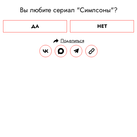
Вы любите сериал "Симпсоны"?
ДА
НЕТ
Поделиться
НОВОСТИ
НОВОСТИ КИНО
27.06.2020, 13:21
«Кто я теперь?»: кот Матроскин
изменился. Он потерял свои
полоски и стал белым
В новых сериях «Простоквашино» у
Матроскина начался кризис
идентичности.