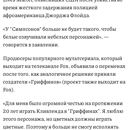
время жесткого задержания полицией
афроамериканца Джорджа Флойда.
«У "Симпсонов" больше не будет такого, чтобы
белые озвучивали небелых персонажей», —
говорится в заявлении.
Продюсеры популярного мультсериала, который
выходит на телеканале Fox, объявили о переменах
после того, как аналогичное решение приняли
создатели «Гриффинов» (проект также выходит на
Fox).
«Для меня было огромной честью на протяжении
20 лет играть Кливленда в "Гриффинах". Я люблю
этого персонажа, но цветных должны играть
цветные. Поэтому я больше не смогу исполнять