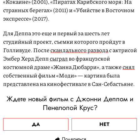
«Кокаине» (2001), «Пиратах Карибского моря: На
странных берегах» (2011) и «Убийстве в Восточном
экспрессе» (2017).
Для Деппа это еще и первый за шесть лет
студийный проект, съемки которого пройдут в
Голливуде. После
скандального развода
с актрисой
Эмбер Херд Депп
сыграл
во французской
костюмной драме «Жанна Дюбарри», а также
снял
собственный фильм «Моди» — картина была
представлена на кинофестивале в Сан-Себастьяне.
Ждете новый фильм с Джонни Деппом и
Пенелопой Крус?
ДА
НЕТ
Поделиться