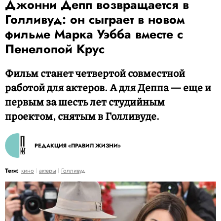
Джонни Депп возвращается в
Голливуд: он сыграет в новом
фильме Марка Уэбба вместе с
Пенелопой Крус
Фильм станет четвертой совместной
работой для актеров. А для Деппа — еще и
первым за шесть лет студийным
проектом, снятым в Голливуде.
РЕДАКЦИЯ «ПРАВИЛ ЖИЗНИ»
Теги:
кино
актеры
Голливуд