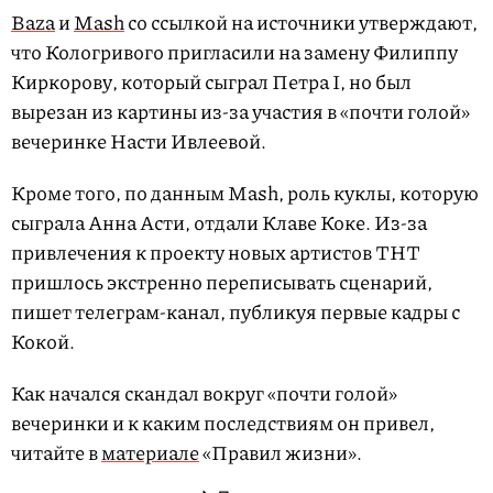
Baza
и
Mash
со ссылкой на источники утверждают,
что Кологривого пригласили на замену Филиппу
Киркорову, который сыграл Петра I, но был
вырезан из картины из-за участия в «почти голой»
вечеринке Насти Ивлеевой.
Кроме того, по данным Mash, роль куклы, которую
сыграла Анна Асти, отдали Клаве Коке. Из-за
привлечения к проекту новых артистов ТНТ
пришлось экстренно переписывать сценарий,
пишет телеграм-канал, публикуя первые кадры с
Кокой.
Как начался скандал вокруг «почти голой»
вечеринки и к каким последствиям он привел,
читайте в
материале
«Правил жизни».