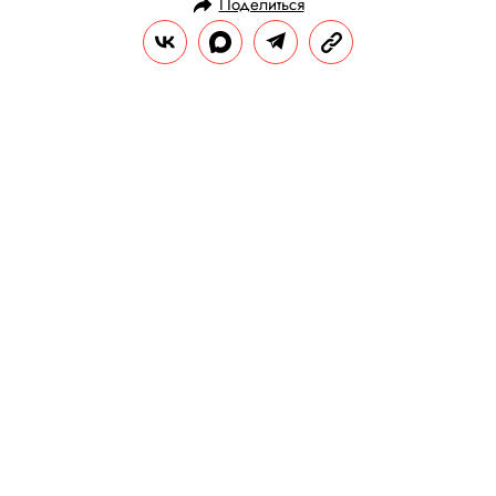
Поделиться
НОВОСТИ
НОВОСТИ КИНО
28.12.2023, 19:14
Вышел первый тизер-трейлер
сериала «На автомате». В нем
снялся Слава Копейкин из «Слова
Пацана»
Проект рассказывает о жизни двух
братьев-подростков.
РЕДАКЦИЯ «ПРАВИЛ ЖИЗНИ»
Теги:
россия
сериалы
трейлер
кино