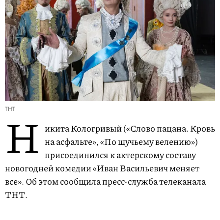
ТНТ
Н
икита Кологривый («Слово пацана. Кровь
на асфальте», «По щучьему велению»)
присоединился к актерскому составу
новогодней комедии «Иван Васильевич меняет
все». Об этом сообщила пресс-служба телеканала
ТНТ.