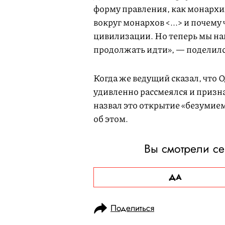
форму правления, как монархи
вокруг монархов <...> и почему
цивилизации. Но теперь мы на
продолжать идти», — поделилс
Когда же ведущий сказал, что О
удивленно рассмеялся и призна
назвал это открытие «безумием»
об этом.
Вы смотрели с
ДА
Поделиться