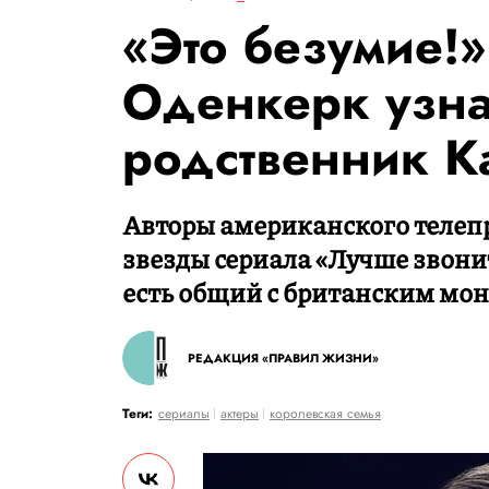
«Это безумие!»
Оденкерк узна
родственник Ка
Авторы американского телеп
звезды сериала «Лучше звонит
есть общий с британским мон
РЕДАКЦИЯ «ПРАВИЛ ЖИЗНИ»
Теги:
сериалы
актеры
королевская семья