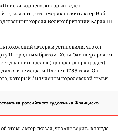
 «Поиски корней», который ведет
ейтс, выяснил, что американский актер Боб
одственник короля Великобритании Карла III.
ь поколений актера и установили, что он
рху 11-юродным братом. Хотя Оденкерк родом
о его дальний предок (прапрапрапрапрадед) —
ился в немецком Плене в 1755 году. Он
ога, который был членом королевской семьи.
оспектива российского художника Франциско
об этом, актер сказал, что «не верит» в такую