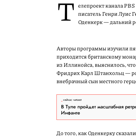
Т
елепроект канала PBS
писатель Генри Луис Г
Оденкерк — дальний р
Авторы программы изучили пят
приходится британскому мона
из Иллинойса, выяснилось, чт
Фридрих Карл Штанхольц — род
внебрачный сын местного герц
сейчас читают
В Туле пройдет масштабная ретр
Инфанте
До того, как Оденкерку сказали 