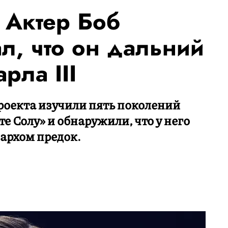
 Актер Боб
л, что он дальний
рла III
роекта изучили пять поколений
е Солу» и обнаружили, что у него
архом предок.