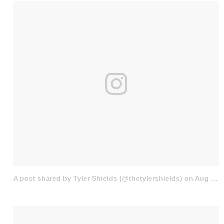
A post shared by Tyler Shields (@thetylershields) on
Aug 9, 2017 at 8:33am PDT