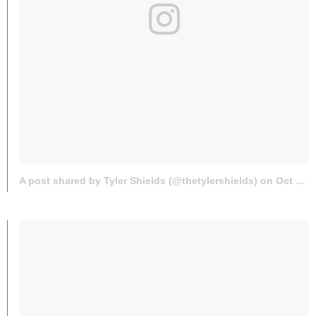
A post shared by Tyler Shields (@thetylershields) on
Oct 27, 2013 at 12:13pm PDT