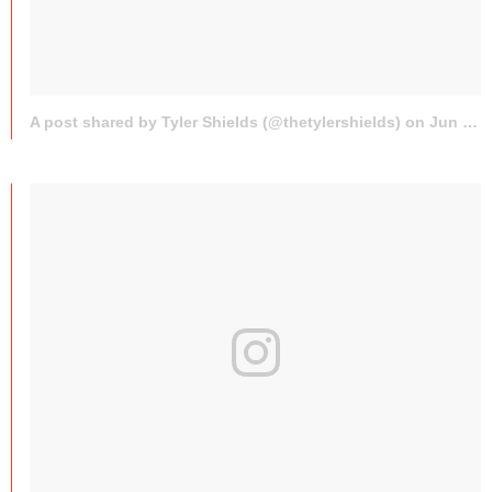
A post shared by Tyler Shields (@thetylershields) on
Jun 5, 2017 at 10:41am PDT