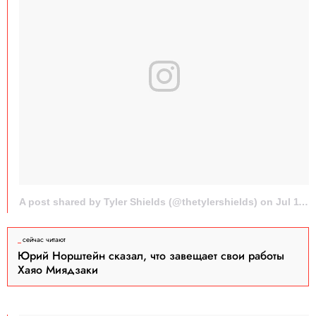
A post shared by Tyler Shields (@thetylershields) on
Jul 11, 2016 at 11:12am PDT
сейчас читают
Юрий Норштейн сказал, что завещает свои работы
Хаяо Миядзаки