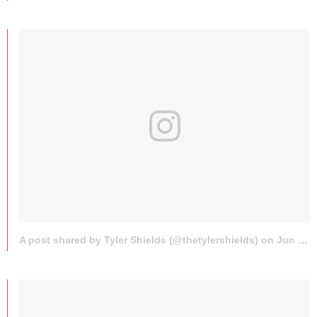
A post shared by Tyler Shields (@thetylershields) on
Jun 9, 2016 at 10:34am PDT