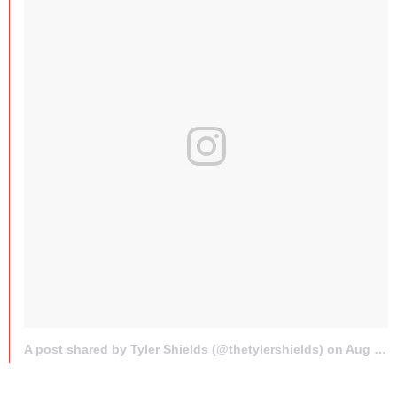
A post shared by Tyler Shields (@thetylershields) on
Aug 24, 2017 at 11:15am PDT