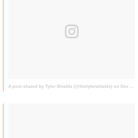
A post shared by Tyler Shields (@thetylershields) on
Dec 6, 2015 at 11:29am PST