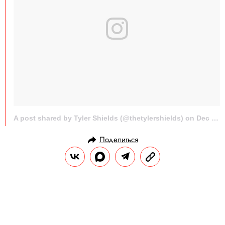
A post shared by Tyler Shields (@thetylershields) on
Dec 4, 2015 at 11:49am PST
Поделиться
НОВОСТИ
НОВОСТИ КИНО
30.11.2017, 22:35
ОБНОВЛЕНО
14.02.2026, 20:29
Вышел трейлер финального