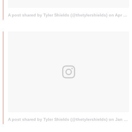
A post shared by Tyler Shields (@thetylershields) on
Apr 16, 2017 at 10:17am PDT
A post shared by Tyler Shields (@thetylershields) on
Jan 13, 2017 at 1:52pm PST