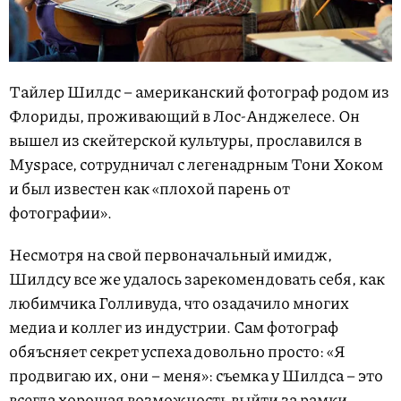
Тайлер Шилдс – американский фотограф родом из
Флориды, проживающий в Лос-Анджелесе. Он
вышел из скейтерской культуры, прослaвился в
Myspace, сотрудничал с легенадрным Тони Хоком
и был известен как «плохой парень от
фотографии».
Несмотря на свой первоначальный имидж,
Шилдсу все же удалось зарекомендовать себя, как
любимчика Голливуда, что озадачило многих
медиа и коллег из индустрии. Сам фотограф
обяъсняет секрет успеха довольно просто: «Я
продвигаю их, они – меня»: съемка у Шилдса – это
всегда хорошая возможность выйти за рамки