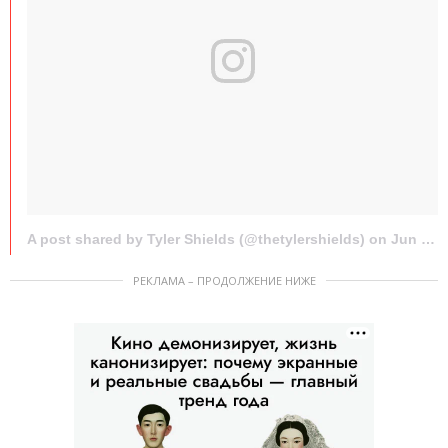
A post shared by Tyler Shields (@thetylershields) on
Jun 30, 2016 at 1:14pm PDT
РЕКЛАМА – ПРОДОЛЖЕНИЕ НИЖЕ