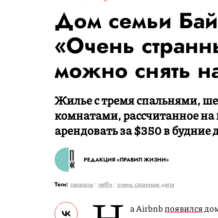
Дом семьи Бай
«Очень странн
можно снять н
Жилье с тремя спальнями, ш
комнатами, рассчитанное на 
арендовать за $350 в будние 
РЕДАКЦИЯ «ПРАВИЛ ЖИЗНИ»
Теги:
сериалы
netflix
очень странные дела
Н
а Airbnb
появился
дом