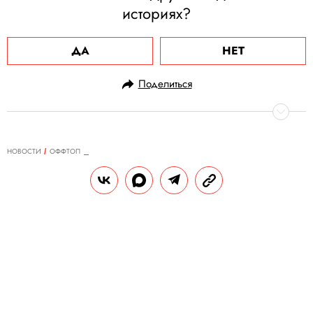
историях?
ДА
НЕТ
Поделиться
НОВОСТИ
ОФФТОП
01.08.2024, 14:03
Самые долгоживущие в мире
панды-тройняшки отметили 10-
летие. Именинников угостили
праздничным тортом из бамбука,
моркови и фруктов
За всю историю было зафиксировано всего