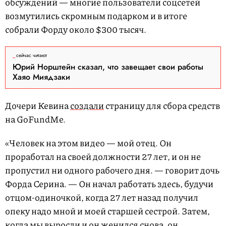
обсуждений — многие пользователи соцсетей
возмутились скромным подарком и в итоге
собрали Форду около $300 тысяч.
сейчас читают
Юрий Норштейн сказал, что завещает свои работы
Хаяо Миядзаки
Дочери Кевина
создали
страницу для сбора средств
на GoFundMe.
«Человек на этом видео — мой отец. Он
проработал на своей должности 27 лет, и он не
пропустил ни одного рабочего дня. — говорит дочь
Форда Серина. — Он начал работать здесь, будучи
отцом-одиночкой, когда 27 лет назад получил
опеку надо мной и моей старшей сестрой. Затем,
когда мы выросли и он женился снова, он