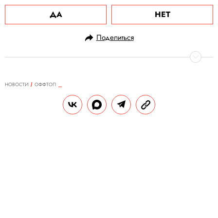
ДА
НЕТ
Поделиться
НОВОСТИ
ОФФТОП
27.11.2024, 19:35
В США двух коз «арестовали» за
«отвратительное поведение». Они
бродили по городу без присмотра
и гонялись за местными жителями
Добрые полицейские решили не
штрафовать животных: вместо этого их «с
комфортом» доставили в приют — и теперь