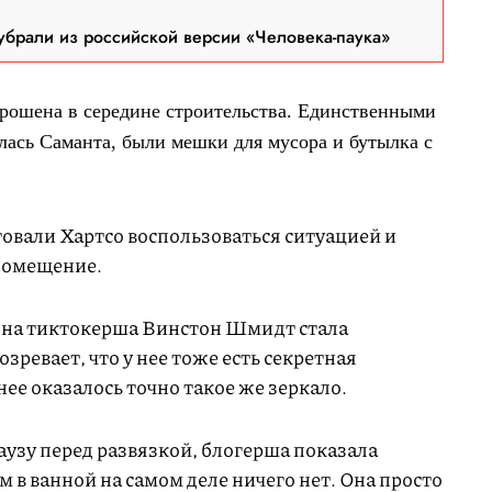
брали из российской версии «Человека-паука»
брошена в середине строительства. Единственными
лась Саманта, были мешки для мусора и бутылка с
овали Хартсо воспользоваться ситуацией и
помещение.
дна тиктокерша Винстон Шмидт стала
озревает, что у нее тоже есть секретная
нее оказалось точно такое же зеркало.
узу перед развязкой, блогерша показала
м в ванной на самом деле ничего нет. Она просто