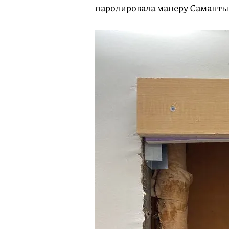
пародировала манеру Саманты 