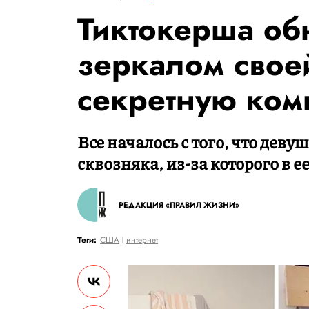
Тиктокерша об
зеркалом свое
секретную ком
Все началось с того, что дев
сквозняка, из-за которого в е
РЕДАКЦИЯ «ПРАВИЛ ЖИЗНИ»
Теги:
США
интернет