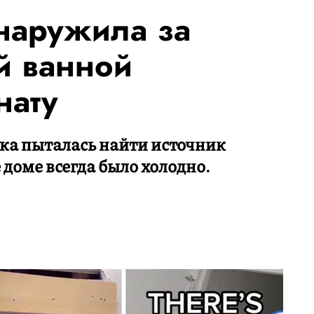
наружила за
й ванной
нату
ушка пыталась найти источник
е доме всегда было холодно.