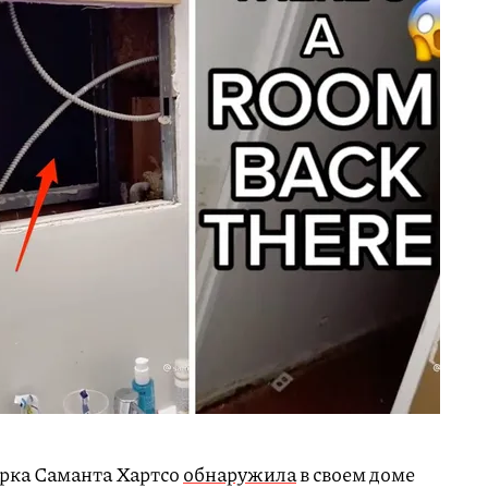
рка Саманта Хартсо
обнаружила
в своем доме