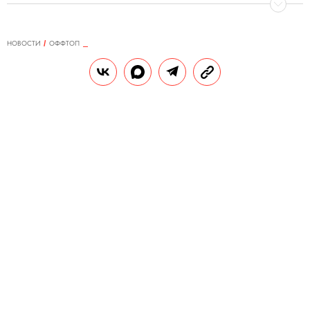
НОВОСТИ
ОФФТОП
06.03.2024, 16:43
В Великобритании добровольцы
отправились спасать дворняжку,
застрявшую в канаве. Однако по
прибытии они обнаружили, что
это статуя
Фотографии реалистичной статуи в форме
спаниеля местная служба спасения дикой
природы опубликовала в соцсетях. В
комментариях пользователи в шутку
спрашивают, продается ли она.