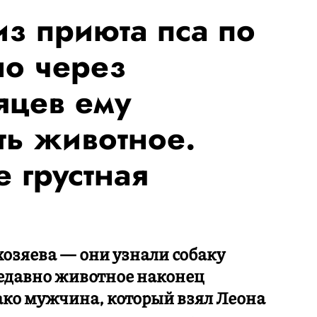
из приюта пса по
но через
яцев ему
ть животное.
е грустная
хозяева — они узнали собаку
 Недавно животное наконец
ако мужчина, который взял Леона