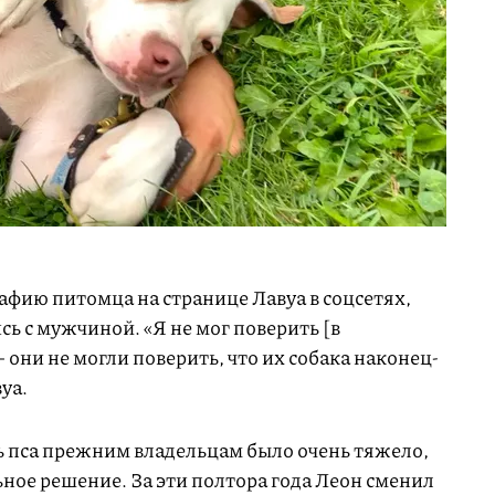
афию питомца на странице Лавуа в соцсетях,
сь с мужчиной. «Я не мог поверить [в
они не могли поверить, что их собака наконец-
уа.
ь пса прежним владельцам было очень тяжело,
ьное решение. За эти полтора года Леон сменил