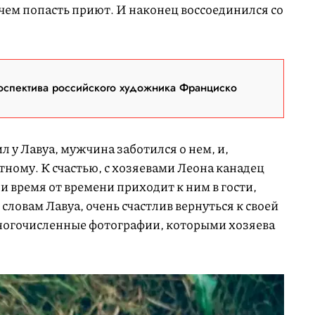
чем попасть приют. И наконец воссоединился со
оспектива российского художника Франциско
л у Лавуа, мужчина заботился о нем, и,
тному. К счастью, с хозяевами Леона канадец
и время от времени приходит к ним в гости,
 словам Лавуа, очень счастлив вернуться к своей
ногочисленные фотографии, которыми хозяева