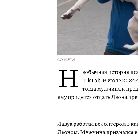
СОЦСЕТИ
Н
еобычная история пс
TikTok. В июле 2024-
тогда мужчина и предс
ему придется отдать Леона пр
Лавуа работал волонтером в к
Леоном. Мужчина признался в 