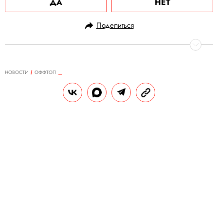
ДА
НЕТ
Поделиться
НОВОСТИ
ОФФТОП
09.10.2024, 17:56
Американка проиграла в казино,
но по дороге домой купила
выигрышный лотерейный билет на
$50 тыс.
Из казино она вышла с $20, которые
выиграла по купленному там лотерейному
билету. Она решила потратить их на
другой лотерейный билет, который