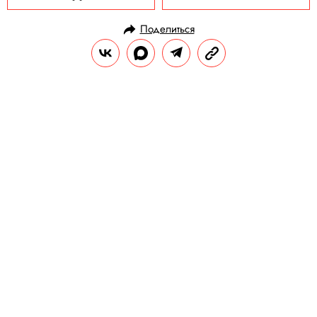
Поделиться
НОВОСТИ
ОФФТОП
12.05.2025, 10:57
Семилетний кот из США совершил
самый длинный в мире прыжок
среди представителей своего
рода: он преодолел в воздухе
более 2 метров
Чтобы побить рекорд, коту потребовалось
два года тренировок.
РЕДАКЦИЯ «ПРАВИЛ ЖИЗНИ»