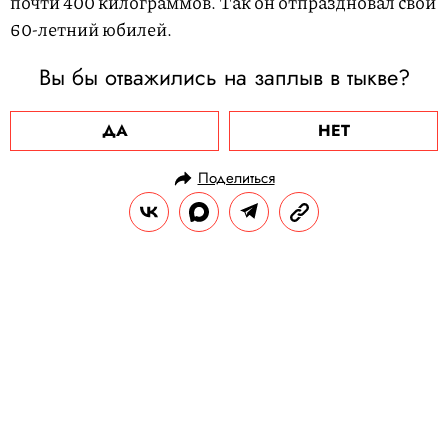
почти 400 килограммов. Так он отпраздновал свой
60-летний юбилей.
Вы бы отважились на заплыв в тыкве?
ДА
НЕТ
Поделиться
НОВОСТИ
ОФФТОП
12.10.2023, 15:40
В Уэльсе родилась собака с
шестью лапами. Питомицу
бросили на парковке, но в приюте
ей уже нашли новых хозяев