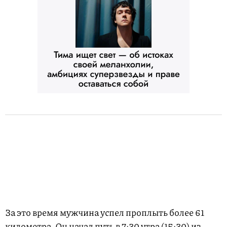
За это время мужчина успел проплыть более 61
километра. Он начал путь в 7:30 утра (15:30) из