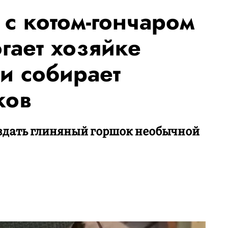
с котом-гончаром
гает хозяйке
и собирает
ков
оздать глиняный горшок необычной