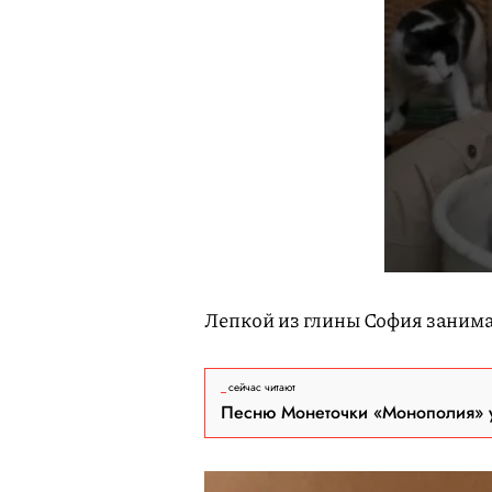
Лепкой из глины София занима
сейчас читают
Песню Монеточки «Монополия» у