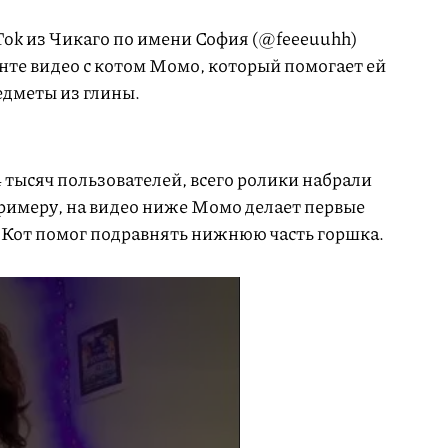
Tok из Чикаго по имени София (@feeeuuhh)
унте видео с котом Момо, который помогает ей
едметы из глины.
 тысяч пользователей, всего ролики набрали
примеру, на видео ниже Момо делает первые
. Кот помог подравнять нижнюю часть горшка.