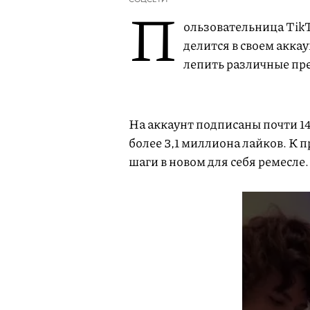
П
ользовательница Tik
делится в своем акка
лепить различные пр
На аккаунт подписаны почти 14
более 3,1 миллиона лайков. К 
шаги в новом для себя ремесле