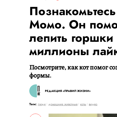
Познакомьтесь 
Момо. Он помо
лепить горшки 
миллионы лай
Посмотрите, как кот помог с
формы.
РЕДАКЦИЯ «ПРАВИЛ ЖИЗНИ»
Теги:
люди
домашние животные
коты
видео