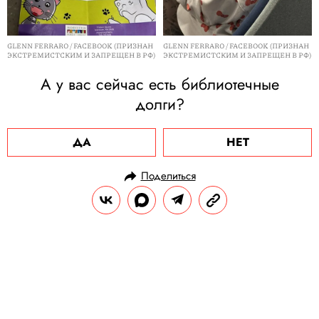
GLENN FERRARO / FACEBOOK (ПРИЗНАН
GLENN FERRARO / FACEBOOK (ПРИЗНАН
ЭКСТРЕМИСТСКИМ И ЗАПРЕЩЕН В РФ)
ЭКСТРЕМИСТСКИМ И ЗАПРЕЩЕН В РФ)
А у вас сейчас есть библиотечные
долги?
ДА
НЕТ
Поделиться
НОВОСТИ
ОФФТОП
16.03.2024, 14:11
Нейросеть превратила героев
«Дюны» в моделей Balenciaga