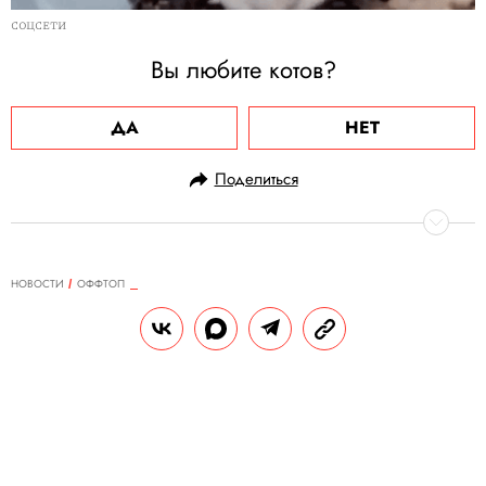
СОЦСЕТИ
Вы любите котов?
ДА
НЕТ
Поделиться
НОВОСТИ
ОФФТОП
17.01.2024, 17:43
В твиттере завирусился мемный
флешмоб «Визуальная новелла
"Свидание со мной"».
Пользователи рассказывают о
себе при помощи забавных фото