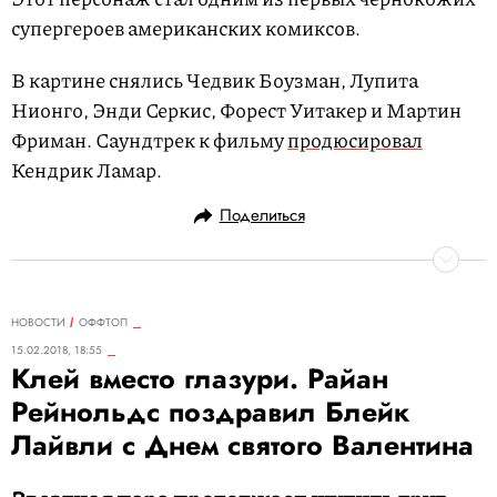
супергероев американских комиксов.
В картине снялись Чедвик Боузман, Лупита
Нионго, Энди Серкис, Форест Уитакер и Мартин
Фриман. Саундтрек к фильму
продюсировал
Кендрик Ламар.
Поделиться
НОВОСТИ
ОФФТОП
15.02.2018, 18:55
Клей вместо глазури. Райан
Рейнольдс поздравил Блейк
Лайвли с Днем святого Валентина