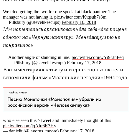
We tried getting the two for one special at black panther. The
manager was not having it.
pic.twitter.com/Ktqsuh7s3m
— Pillsbury (@stevelikescups)
February 16, 2018
Мы попытались организовать для себя «два по цене
одного» на «Черную пантеру». Менеджеру это не
понравилось
Another angle of standing in line.
pic.twitter.com/wYi9r3hFeq
— Pillsbury (@stevelikescups) February 17, 2018
В комментариях к твиту интернет-пользователи
вспомнили фильм «Маленькие негодяи» 1994 года.
сейчас читают
Песню Монеточки «Монополия» убрали из
российской версии «Человека-паука»
who else seen this ^ tweet and immediately thought of this
pic.twitter.com/jqAfq6R3Hy
— danielit (@javorus_moore)
February 17, 2018