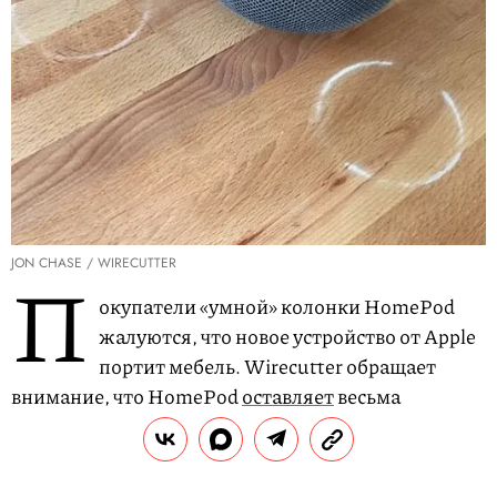
JON CHASE / WIRECUTTER
П
окупатели «умной» колонки HomePod
жалуются, что новое устройство от Apple
портит мебель. Wirecutter обращает
внимание, что HomePod
оставляет
весьма
заметные белые кольца на деревянных
поверхностях. Колонка стоимостью 349 долларов
вышла в продажу в феврале 2018 года.