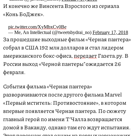
И конечно же Винсента Взрослого из сериала
«Конь БоДжек».
pic.twitter.com/XyMbxCv0Be
— Me, An Intellectual (@tweetsbydrai_no)
February 17, 2018
За прошедшие выходные фильм «Черная пантера»
собрал в США 192 млн долларов и стал лидером
американского бокс-офиса,
передает
Газета.ру. В
России выход «Черной пантеры"ожидается 26
февраля.
События фильма «Черная пантера»
разворачиваются после другого фильма Marvel
«Первый мститель: Противостояние», в котором
впервые появляется Черная пантера. По сюжету
главный герой по имени Т’Чалла возвращается
домой в Ваканду, однако там его ждут испытания.
Этот персонаж стал одним из первых чернокожих