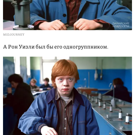
MIDJOURNEY
А Рон Уизли был бы его одногруппником.