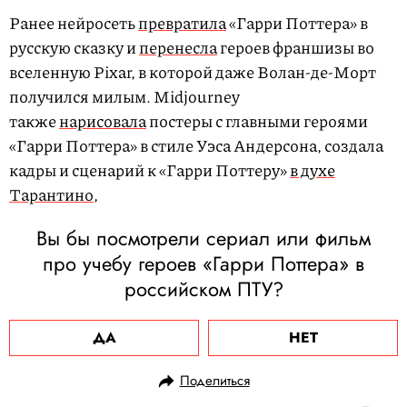
Ранее нейросеть
превратила
«Гарри Поттера» в
русскую сказку и
перенесла
героев франшизы во
вселенную Pixar, в которой даже Волан-де-Морт
получился милым. Midjourney
также
нарисовала
постеры с главными героями
«Гарри Поттера» в стиле Уэса Андерсона, создала
кадры и сценарий к «Гарри Поттеру»
в духе
Тарантино
,
Вы бы посмотрели сериал или фильм
про учебу героев «Гарри Поттера» в
российском ПТУ?
ДА
НЕТ
Поделиться