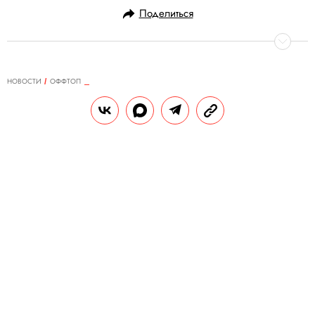
Поделиться
НОВОСТИ
ОФФТОП
23.01.2025, 13:47
Бабушки со всего мира покоряют
соцсети своей любовью к BTS.
Многие признаются, что k-pop-
исполнители помогают им в
трудные времена
Тренд добрался в том числе до российских
бабушек.
РЕДАКЦИЯ «ПРАВИЛ ЖИЗНИ»