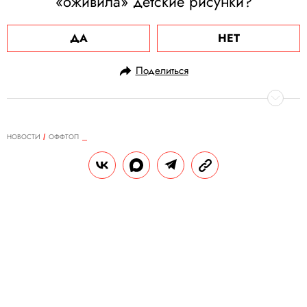
«оживила» детские рисунки?
ДА
НЕТ
Поделиться
НОВОСТИ
ОФФТОП
23.04.2025, 11:20
Исследование: общение с
собаками приносит людям больше
радости, чем отношения с
лучшими друзьями и
ближайшими родственниками
При этом, отмечают ученые, общение с