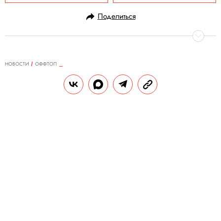
Поделиться
НОВОСТИ
ОФФТОП
26.07.2025, 12:08
Гвинет Пэлтроу стала «временным
представителем» Astronomer после
скандала с изменой главы
компании на концерте Coldplay
Cолист Coldplay Крис Мартин — бывший
муж Гвинет Пэлтроу.
РЕДАКЦИЯ «ПРАВИЛ ЖИЗНИ»