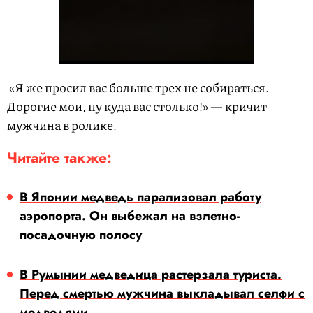
«Я же просил вас больше трех не собираться.
Дорогие мои, ну куда вас столько!» — кричит
мужчина в ролике.
Читайте также:
В Японии медведь парализовал работу
аэропорта. Он выбежал на взлетно-
посадочную полосу
В Румынии медведица растерзала туриста.
Перед смертью мужчина выкладывал селфи с
медведями