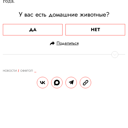
года.
У вас есть домашние животные?
ДА
НЕТ
Поделиться
НОВОСТИ
ОФФТОП
26.11.2024, 15:22
Новый герой соцсетей —
чилловый парень. Беззаботный
мультяшный пес покоряет интернет
умением сохранять спокойствие в
любых ситуациях