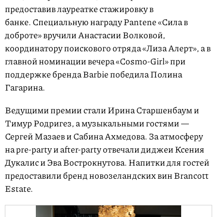
предоставив лауреатке стажировку в
банке. Специальную награду Pantene «Сила в
доброте» вручили Анастасии Волковой,
координатору поискового отряда «Лиза Алерт», а в
главной номинации вечера «Сosmo-Girl» при
поддержке бренда Barbie победила Полина
Гагарина.
Ведущими премии стали Ирина Старшенбаум и
Тимур Родригез, а музыкальными гостями —
Сергей Мазаев и Сабина Ахмедова. За атмосферу
на pre-party и after-party отвечали диджеи Ксения
Дукалис и Эва Вострокнутова. Напитки для гостей
предоставили бренд новозеландских вин Brancott
Estate.