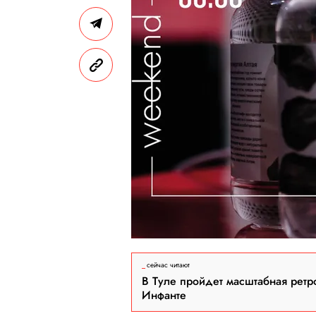
сейчас читают
В Туле пройдет масштабная ретр
Инфанте