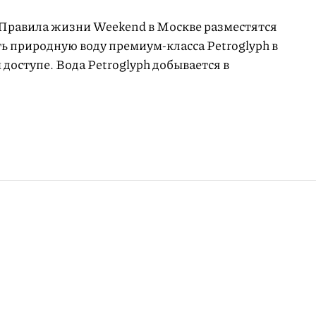
 Правила жизни Weekend в Москве разместятся
ть природную воду премиум-класса Petroglyph в
доступе. Вода Petroglyph добывается в
скает свой