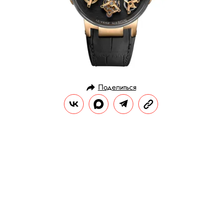
Поделиться
НОВОСТИ
НОВОСТИ ПАРТНЕРОВ
17.10.2018, 14:17
Lexus представил новый
кроссовер UX (в дизайне салона
использована японская вышивка)
Первый в истории бренда компактный