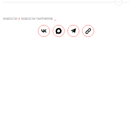
НОВОСТИ
НОВОСТИ ПАРТНЕРОВ
23.09.2018, 20:32
GL Jewelry — украшения ручной
работы
РЕДАКЦИЯ «ПРАВИЛ ЖИЗНИ»