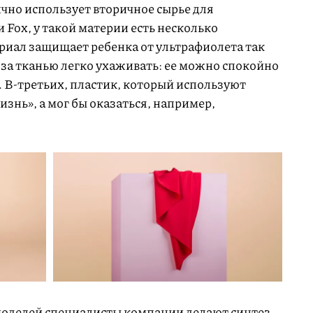
ично использует вторичное сырье для
 Fox, у такой материи есть несколько
риал защищает ребенка от ультрафиолета так
 за тканью легко ухаживать: ее можно спокойно
 В-третьих, пластик, который используют
изнь», а мог бы оказаться, например,
моделей специалисты компании делают синтез